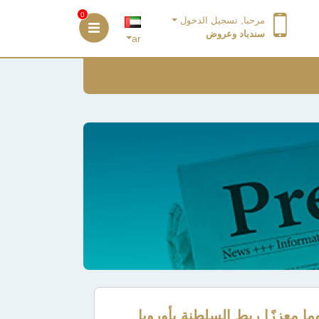
0
مرحبا, تسجيل الدخول
سندباد وعروض
ar
وما معززًا ربط السلطنة بأوروبا