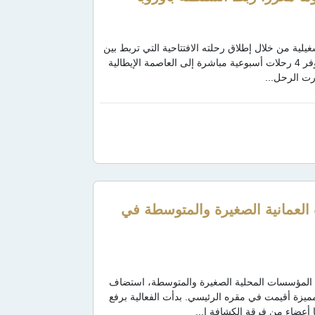
غيلية من خلال إطلاق رحلته الافتتاحية التي تربط بين
مسقط وروما. وجاء ذلك تعزيزًا للترابط بين عُمان وأوروبا، حيث سيوفر 4 رحلات أسبوعية مباشرة إلى العاصمة الإيطالية
لعمانية الصغيرة والمتوسطة في
دعم المؤسسات المحلية الصغيرة والمتوسطة، استضاف
ة في فعالية مميزة أقيمت في مقره الرئيسي. بدأت الفعالية برفع
أعضاء من فرقة الكشافة ا...