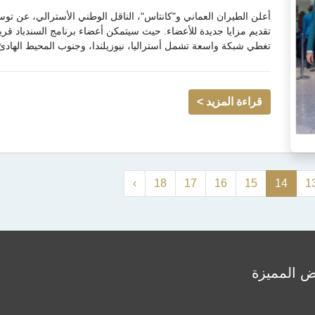
أعلن الطيران العماني و"كانتاس"، الناقل الوطني الأسترالي، عن تو
تقديم مزايا جديدة للأعضاء. حيث سيتمكن أعضاء برنامج السندباد قريب
تغطي شبكة واسعة تشمل أستراليا، نيوزيلندا، وجنوب المحيط الهادئ. 
قراءة المزيد >
›
18
17
16
15
14
1
ض المميزة