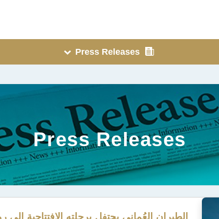
Press Releases
Press Releases
الطيران العُماني يحتفل برحلته الافتتاحية إلى ر