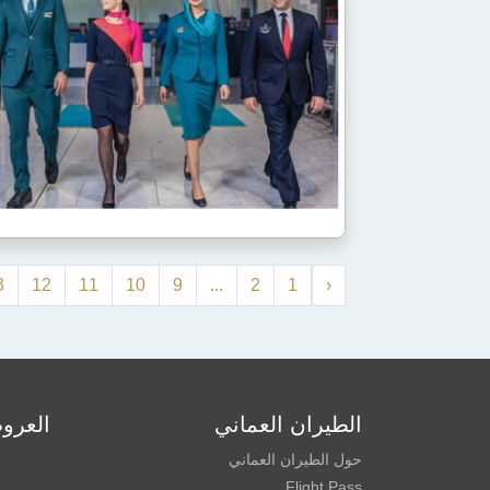
3
12
11
10
9
...
2
1
‹
الطيران العماني
العرو
حول الطيران العماني
Flight Pass