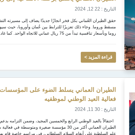
التاريخ : 22 12, 2024
حقق الطيران العُماني بكل فخر انجازًا جديدُا يضاف إلى مسيرته التش
روما وبأسعار تنافسية تبدأ من 75 ريال عماني للاتجاه الواحد. كما غادرت الرحل...
قراءة المزيد >
الطيران العماني يسلط الضوء على المؤسسات ا
فعالية العيد الوطني لموظفيه
التاريخ : 30 11, 2024
احتفالاً بالعيد الوطني الرابع والخمسين المجيد، وضمن التزامه ب
الطيران العماني أكثر من 30 مؤسسة صغيرة ومتوسط
علم السلطنة على أنغام السلام السلطاني، في مراسم خاصة قام بها 