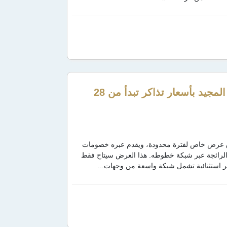
الطيران العماني يطلق تخفيضات العيد الوطني المجيد بأسعار تذاكر تبدأ من 28
ن العماني عن إطلاق عرض خاص لفترة محدودة، ويقدم عبره خصومات
رائجة عبر شبكة خطوطه. هذا العرض سيتاح فقط