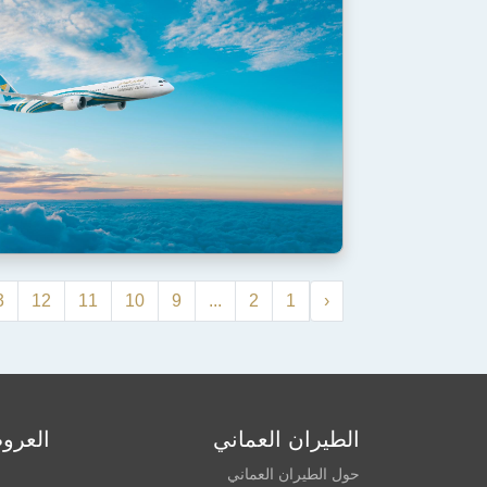
3
12
11
10
9
...
2
1
‹
الطيران العماني
العرو
حول الطيران العماني