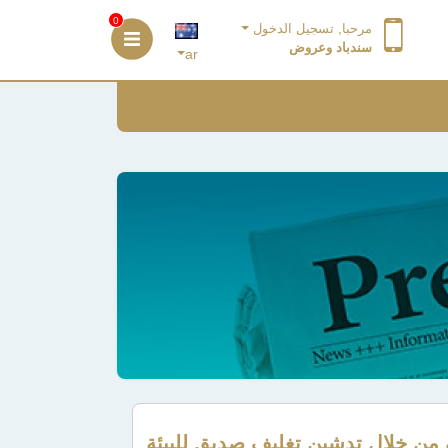
0
مرحبا, تسجيل الدخول
سندباد وعروض
ar
ة من خلال تدشين تغليف صديق للبيئة