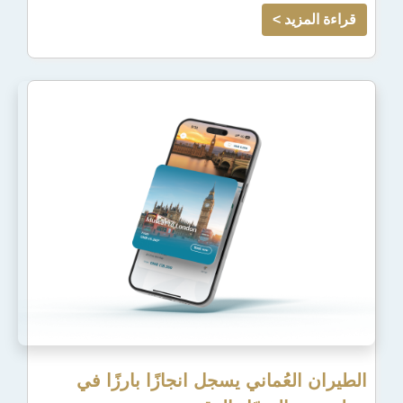
يد >
عُماني يسجل انجازًا بارزًا في