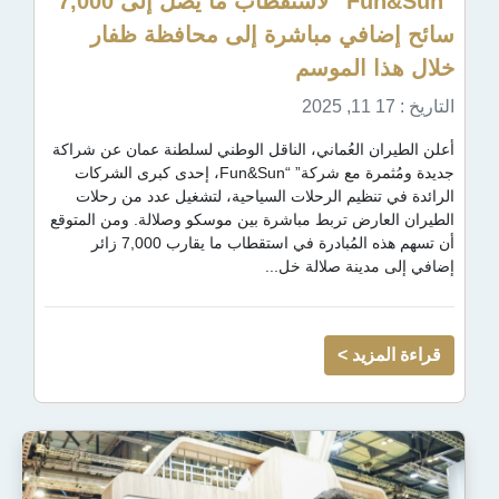
“Fun&Sun” لاستقطاب ما يصل إلى 7,000
في مباشرة إلى محافظة ظفار
 الموسم
 العُماني، الناقل الوطني لسلطنة عمان عن شراكة
جديدة ومُثمرة مع شركة” “Fun&Sun، إحدى كبرى الشركات
ظيم الرحلات السياحية، لتشغيل عدد من رحلات
رض تربط مباشرة بين موسكو وصلالة. ومن المتوقع
أن تسهم هذه المُبادرة في استقطاب ما يقارب 7,000 زائر
نة صلالة خل...
يد >