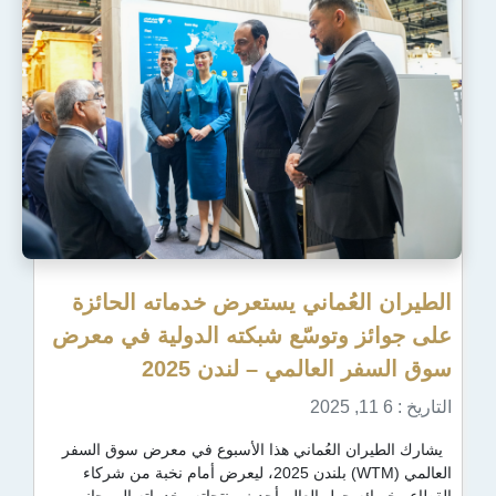
لعُماني يستعرض خدماته الحائزة
ز وتوسّع شبكته الدولية في معرض
العالمي – لندن 2025
ن العُماني هذا الأسبوع في معرض سوق السفر
العالمي (WTM) بلندن 2025، ليعرض أمام نخبة من شركاء