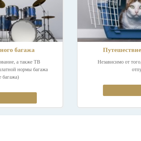
ного багажа
Путешестви
вание, а также ТВ
Независимо от того
платной нормы багажа
отп
е багажа)