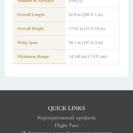
Number of Aircrafts
Five (5)
Overall Length
62.8 m (206 ft 1 in)
Overall Height
17.02 m (55 ft 10 in)
Wing Span
60.1 m (197 ft 3 in)
Maximum Range:
14,140 km (7,635 nm)
QUICK LINKS
Корпоративный профиль
Flight Pass