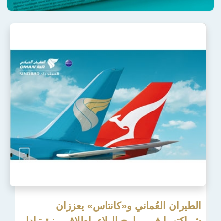
عُماني و«كانتاس» يعززان
 برامج الولاء بإطلاق ميزة تبادل