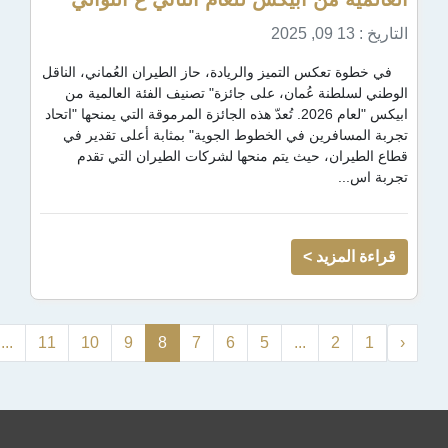
لتميز والريادة، حاز الطيران العُماني، الناقل
ُمان، على جائزة" تصنيف الفئة العالمية من
ابيكس "لعام 2026. تُعدّ هذه الجائزة المرموقة التي يمنحها "اتحاد
ن في الخطوط الجوية" بمثابة أعلى تقدير في
حيث يتم منحها لشركات الطيران التي تقدم
 >
›
18
17
...
11
10
9
8
7
6
5
...