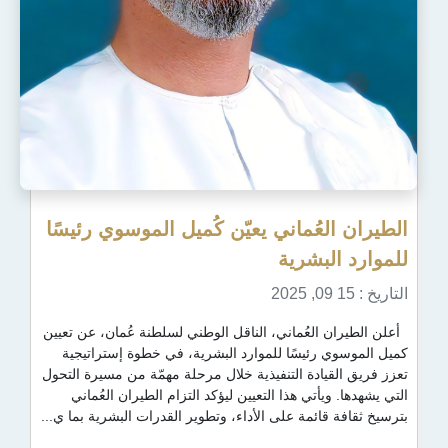
ُماني يعيّن كُميل الموسوي رئيسًا
شرية
عُماني، الناقل الوطني لسلطنة عُمان، عن تعيين
ئيسًا للموارد البشرية، في خطوة إستراتيجية
دة التنفيذية خلال مرحلة مهمّة من مسيرة التحول
تي هذا التعيين ليؤكد التزام الطيران العُماني
ئمة على الأداء، وتطوير القدرات البشرية بما ي...