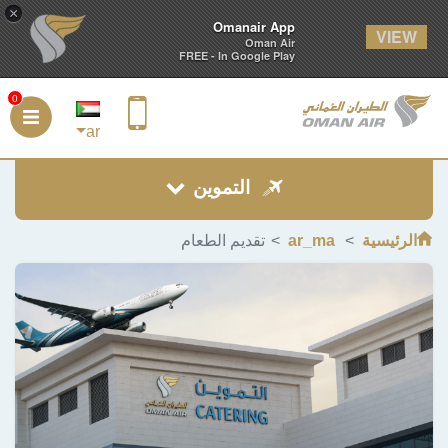
×
Omanair App
VIEW
Oman Air
FREE - In Google Play
0
ar
التموين
الرئيسية
ar_ma
تقديم الطعام