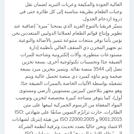
العالية الجودة والمكيفة وعربات التبريد لضمان نقل
وجبات الطعام بطريقة مناسبة إلى كل طائرة حتى في
ذروة ازدحام الجدول.
يتميّز فريقنا بالتنوع الفريد الذي يمنحنا "ميزة" إضافية عند
تطوير وإنتاج قوائم الطعام لعملائنا الدوليين المتعددين.نحن
نؤمن بأننا نوفر منتجات متنوعة تتميز بالأصالة والنوعية.
تم تجهيز المخزن ذي السقف العالي بأنظمة إدارة
مستودعات متطورة، وآلات إلكترونية وشاحنة للمرات
الضيقة جدًا وتحسينات تكنولوجية أخرى، بسعة تخزين
تصل إلى 3544 منصة نقالة. ويتميز بتخزين مبرد بسعة
ضخمة وتم بناؤه كمبرد ذي منصة تحميل عالية ويتم
تشغيله بواسطة الأليات الخاصة بالممرات الضيقة جدًا.
وهو مجهز بثلاجتين كبيرتين بمستويين (أرضي ومستوى
أول)، كما يتوفر مساحة كبيرة مخصصة لتخزين وتوضيب
المواد المعفاة من الرسوم الجمركية لبيعها على متن
الطائرات. حازت ترانزُم التموين سابقًا على شهادتي ISO:
9001:2015 و ISO 22000:2005 من هيئة إنترتك لشهادات
الاعتماد ونحن حاليًا بصدد تحديث وترقية أنظمة الشركة
إلى "نظام الإدارة المدمج" الذي يغطي شهادات ISO