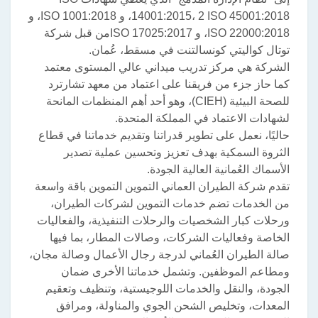
14001:2015، 2 ISO 45001:2018، و ISO 1001:2018، و
ISO 22000:2018، و ISO 17025:2017من قبل شركة
توتال كواليتي كونسالتنت في مسقط، عُمان.
الشركة هي مركز تدريب ميداني عالي المستوى معتمد
كما حاز جزء من فريقنا على اعتماد من معهد تشارترد
للصحة البيئية (CIEH)، وهو أحد أهم المنظمات المانحة
لشهادات الاعتماد في المملكة المتحدة.
حاليًا، نعمل على تطوير قدراتنا وتقديم خدماتنا في قطاع
الثروة السمكية بهدف تعزيز وتحسين عملية تصدير
الأسماك العُمانية العالية الجودة.
تقدم شركة الطيران العماني التموين التموين باقة واسعة
من الخدمات تضم خدمات التموين لشركات الطيران،
ورحلات كبار الشخصيات والرحلات التنفيذية، والفعاليات
الخاصة وفعاليات الشركات، وصالات المطار، بما فيها
صالة الطيران العُماني لدرجة رجال الأعمال وصالة مجان،
ومطاعم الموظفين. وتشمل خدماتنا الأخرى ضمان
الجودة، والنقل والخدمات اللوجيستية، وتنظيف وتعقيم
المعدات، وتخليص الشحن الجوي والمناولة، ومرافق